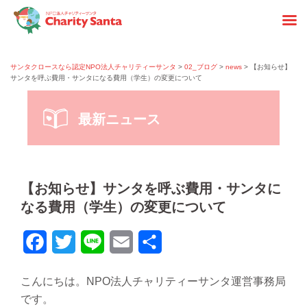
コ
ン
サンタクロースなら認定NPO法人チャリティーサンタ
>
02_ブログ
>
news
> 【お知らせ】
サンタを呼ぶ費用・サンタになる費用（学生）の変更について
テ
ン
最新ニュース
ツ
へ
ス
キ
【お知らせ】サンタを呼ぶ費用・サンタに
ッ
なる費用（学生）の変更について
プ
Facebook
Twitter
Line
Email
共
有
こんにちは。NPO法人チャリティーサンタ運営事務局
です。