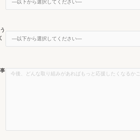
よう
く
る事