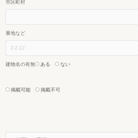
市区町村
番地など
建物名の有無
ある
ない
掲載可能
掲載不可