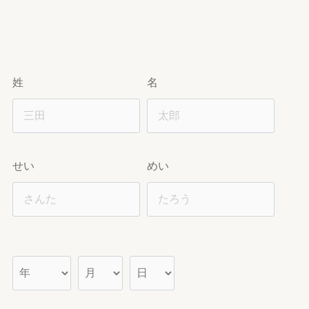
姓
名
せい
めい